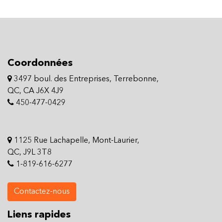
Coordonnées
3497 boul. des Entreprises, Terrebonne,
QC, CA J6X 4J9
450-477-0429
1125 Rue Lachapelle, Mont-Laurier,
QC, J9L 3T8
1-819-616-6277
Contactez-nous
Liens rapides