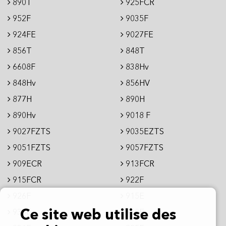
890T
925FCR
952F
9035F
924FE
9027FE
856T
848T
6608F
838Hv
848Hv
856HV
877H
890H
890Hv
9018 F
9027FZTS
9035EZTS
9051FZTS
9057FZTS
909ECR
913FCR
915FCR
922F
926F
915E
936E
Ce site web utilise des
950E