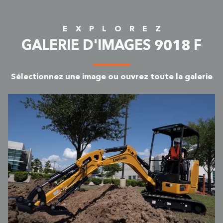
E
X
P
L
O
R
E
Z
GALERIE D'IMAGES 9018 F
Sélectionnez une image ou ouvrez toute la galerie