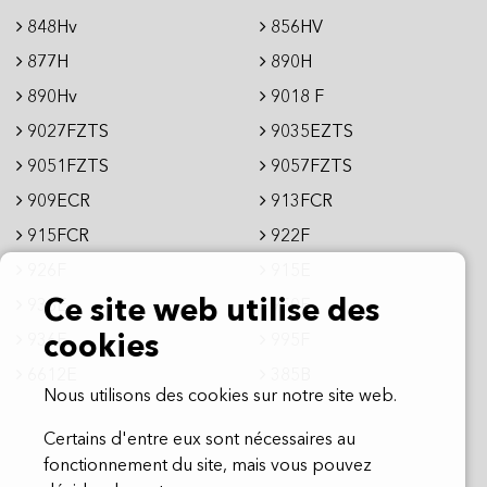
848Hv
856HV
877H
890H
890Hv
9018 F
9027FZTS
9035EZTS
9051FZTS
9057FZTS
909ECR
913FCR
915FCR
922F
926F
915E
Ce site web utilise des
936E
950E
936F
995F
cookies
6612E
385B
Nous utilisons des cookies sur notre site web.
Certains d'entre eux sont nécessaires au
fonctionnement du site, mais vous pouvez