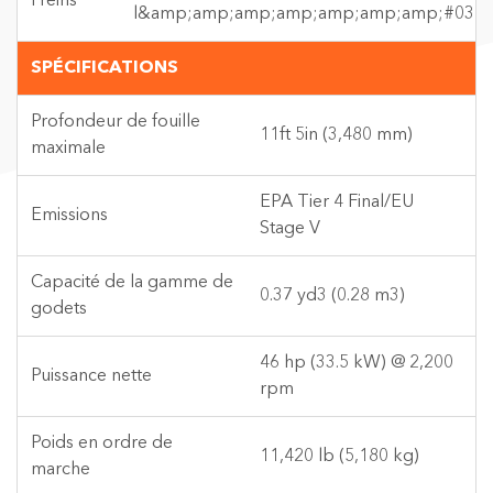
Freins
l&amp;amp;amp;amp;amp;amp;amp;#039;h
SPÉCIFICATIONS
Profondeur de fouille
11ft 5in (3,480 mm)
maximale
EPA Tier 4 Final/EU
Emissions
Stage V
Capacité de la gamme de
0.37 yd3 (0.28 m3)
godets
46 hp (33.5 kW) @ 2,200
Puissance nette
rpm
Poids en ordre de
11,420 lb (5,180 kg)
marche