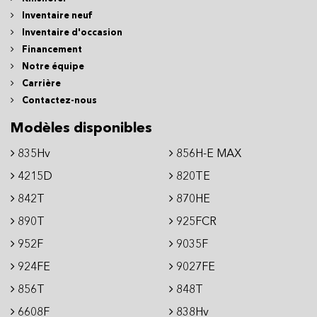
Inventaire neuf
Inventaire d'occasion
Financement
Notre équipe
Carrière
Contactez-nous
Modèles disponibles
835Hv
856H-E MAX
4215D
820TE
842T
870HE
890T
925FCR
952F
9035F
924FE
9027FE
856T
848T
6608F
838Hv