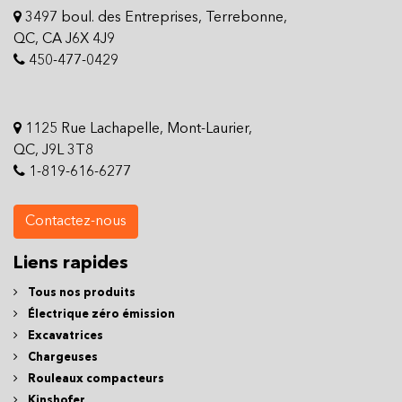
3497 boul. des Entreprises, Terrebonne,
QC, CA J6X 4J9
450-477-0429
1125 Rue Lachapelle, Mont-Laurier,
QC, J9L 3T8
1-819-616-6277
Contactez-nous
Liens rapides
Tous nos produits
Électrique zéro émission
Excavatrices
Chargeuses
Rouleaux compacteurs
Kinshofer