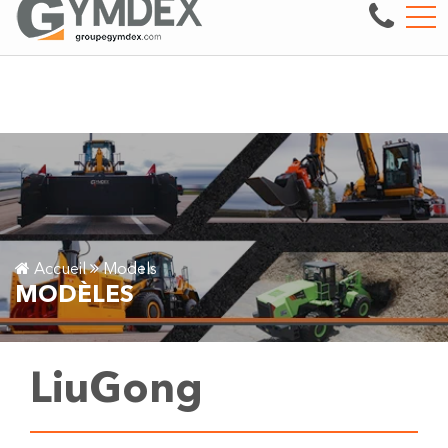
Vente, réparation et entretien de machinerie lourd
EN
3497 boul. des Entreprises, Terrebonne, QC, CA J6X 4J9
Accueil
Models
MODÈLES
LiuGong