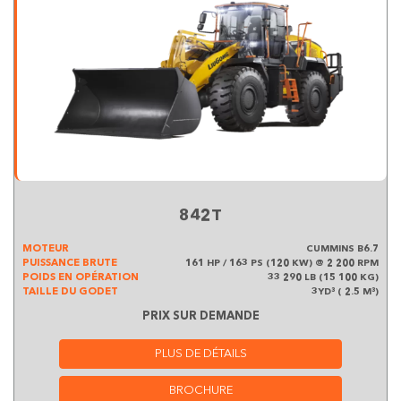
842T
MOTEUR
CUMMINS B6.7
PUISSANCE BRUTE
161 HP / 163 PS (120 KW) @ 2 200 RPM
POIDS EN OPÉRATION
33 290 LB (15 100 KG)
TAILLE DU GODET
3YD³ ( 2.5 M³)
PRIX SUR DEMANDE
PLUS DE DÉTAILS
BROCHURE