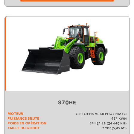
870HE
MOTEUR
LFP (LITHIUM FER PHOSPHATE)
PUISSANCE BRUTE
423 KWH
POIDS EN OPÉRATION
54 321 LB (24 640 KG)
TAILLE DU GODET
7 YD³ (5,35 M³)