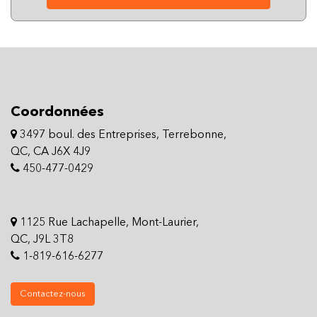
Coordonnées
3497 boul. des Entreprises, Terrebonne,
QC, CA J6X 4J9
450-477-0429
1125 Rue Lachapelle, Mont-Laurier,
QC, J9L 3T8
1-819-616-6277
Contactez-nous