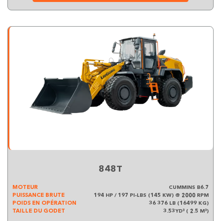
848T
MOTEUR
CUMMINS B6.7
PUISSANCE BRUTE
194 HP / 197 PI-LBS (145 KW) @ 2000 RPM
POIDS EN OPÉRATION
36 376 LB (16499 KG)
TAILLE DU GODET
3.53YD³ ( 2.5 M³)