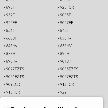
890T
925FCR
952F
9035F
924FE
9027FE
856T
848T
6608F
838Hv
848Hv
856HV
877H
890H
890Hv
9018 F
9027FZTS
9035EZTS
9051FZTS
9057FZTS
909ECR
913FCR
915FCR
922F
926F
915E
936E
950E