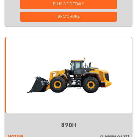
PLUS DE DÉTAILS
BROCHURE
890H
MOTEUR
CUMMINS QSG12