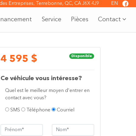
 des Entreprises, Terrebonne, QC, CA J6X 4J9
EN
inancement
Service
Pièces
Contact
4 595 $
Disponible
Ce véhicule vous intéresse?
Quel est le meilleur moyen d'entrer en
contact avec vous?
SMS
Téléphone
Courriel