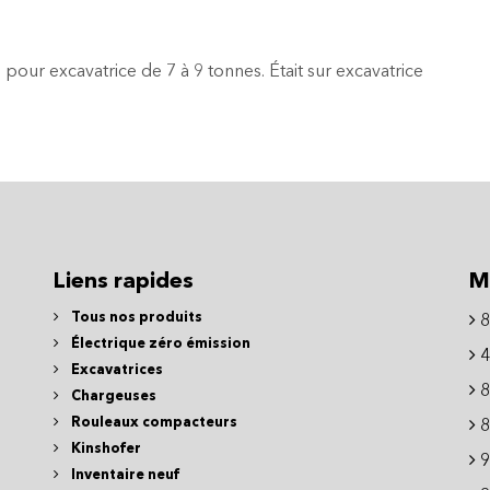
our excavatrice de 7 à 9 tonnes. Était sur excavatrice
Liens rapides
M
Tous nos produits
8
Électrique zéro émission
4
Excavatrices
8
Chargeuses
Rouleaux compacteurs
8
Kinshofer
9
Inventaire neuf