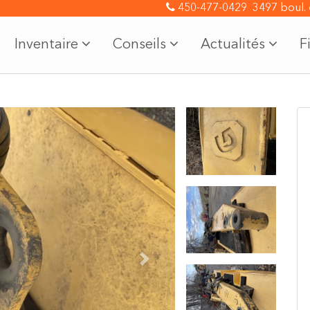
450-477-0429
3497 boul.
Inventaire
Conseils
Actualités
F
Next