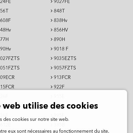
24FE
9027FE
56T
848T
608F
838Hv
48Hv
856HV
77H
890H
90Hv
9018 F
027FZTS
9035EZTS
051FZTS
9057FZTS
09ECR
913FCR
15FCR
922F
26F
915E
e web utilise des cookies
36E
950E
36F
995F
s des cookies sur notre site web.
612E
385B
ntre eux sont nécessaires au fonctionnement du site,