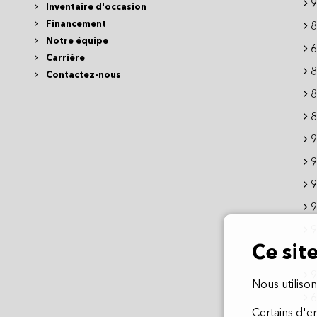
9
Inventaire d'occasion
Financement
8
Notre équipe
6
Carrière
8
Contactez-nous
8
8
9
9
9
9
9
Ce sit
9
9
Nous utilison
6
Certains d'e