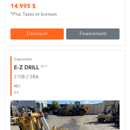
14 995 $
*Plus Taxes et licenses
Découvrir
Financement
Disponible
E-Z DRILL
2017
210B-2 SRA
#B2
0 h