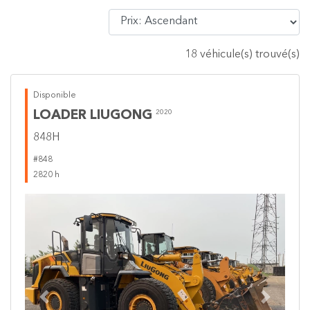
18 véhicule(s) trouvé(s)
Disponible
LOADER LIUGONG
2020
848H
#848
2820 h
Previous
Next