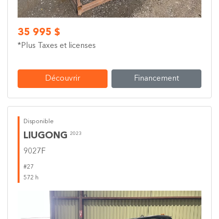
35 995 $
*Plus Taxes et licenses
Découvrir
Financement
Disponible
LIUGONG
2023
9027F
#27
572 h