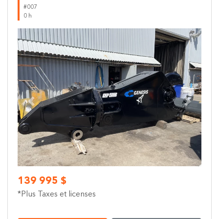
#007
0 h
Previous
Next
139 995 $
*Plus Taxes et licenses