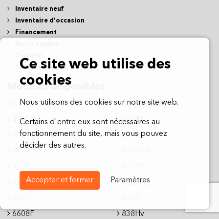
Inventaire neuf
Inventaire d'occasion
Financement
Notre équipe
Carrière
Ce site web utilise des
Contactez-nous
cookies
Modèles disponibles
Nous utilisons des cookies sur notre site web.
835Hv
856H-E MAX
4215D
820TE
Certains d'entre eux sont nécessaires au
fonctionnement du site, mais vous pouvez
842T
870HE
décider des autres.
890T
925FCR
952F
9035F
Accepter et fermer
Paramètres
924FE
9027FE
856T
848T
6608F
838Hv