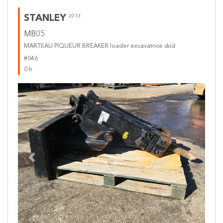
STANLEY
2013
MB05
MARTEAU PIQUEUR BREAKER loader excavatrice skid
#046
0 h
Previous
Next