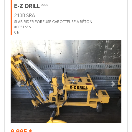
E-Z DRILL
2020
210B SRA
SLAB RIDER FOREUSE CAROTTEUSE A BÉTON
#0051656
0 h
Previous
Next