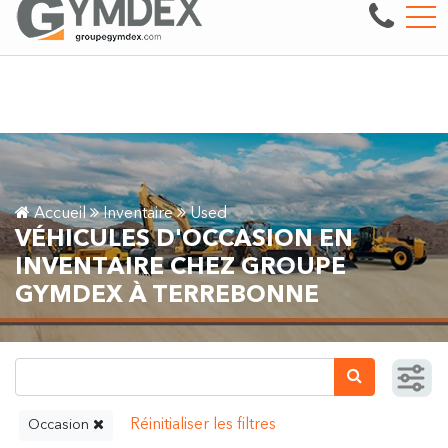
nte, réparation et entretien de machinerie lourde.
Voir notre in
EN
3497 boul. des Entreprises, Terrebonne, QC, CA J6X 4J9
Accueil
Inventaire
Used
VÉHICULES D'OCCASION EN
INVENTAIRE CHEZ GROUPE
GYMDEX À TERREBONNE
Occasion