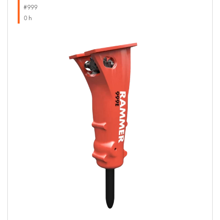
#999
0 h
Previous
Next