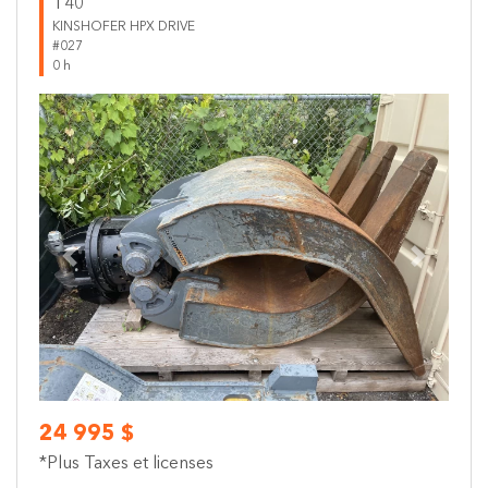
T40
KINSHOFER HPX DRIVE
#027
0 h
Previous
Next
24 995 $
*Plus Taxes et licenses