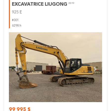
EXCAVATRICE LIUGONG
2019
925 E
#001
6298 h
Previous
Next
99 995 $