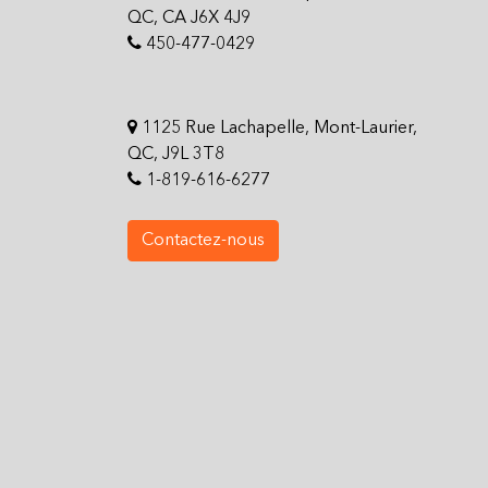
QC, CA J6X 4J9
450-477-0429
1125 Rue Lachapelle, Mont-Laurier,
QC, J9L 3T8
1-819-616-6277
Contactez-nous