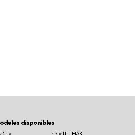
odèles disponibles
35Hv
856H-E MAX