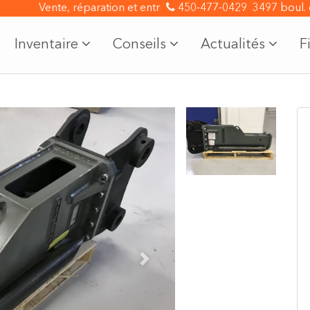
Vente, réparation et entretien de machinerie lourde.
450-477-0429
3497 boul.
Voir n
Inventaire
Conseils
Actualités
F
Next