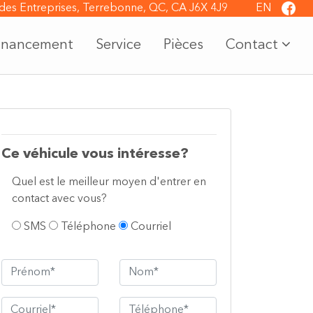
 des Entreprises, Terrebonne, QC, CA J6X 4J9
otre inventaire
EN
inancement
Service
Pièces
Contact
Ce véhicule vous intéresse?
Quel est le meilleur moyen d'entrer en
contact avec vous?
SMS
Téléphone
Courriel