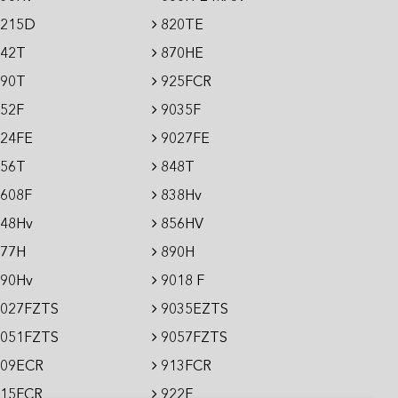
215D
820TE
42T
870HE
90T
925FCR
52F
9035F
24FE
9027FE
56T
848T
608F
838Hv
48Hv
856HV
77H
890H
90Hv
9018 F
027FZTS
9035EZTS
051FZTS
9057FZTS
09ECR
913FCR
15FCR
922F