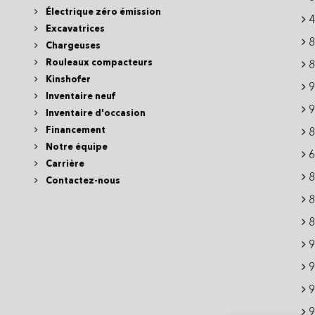
Électrique zéro émission
4
Excavatrices
8
Chargeuses
Rouleaux compacteurs
8
Kinshofer
9
Inventaire neuf
9
Inventaire d'occasion
Financement
8
Notre équipe
6
Carrière
8
Contactez-nous
8
8
9
9
9
9