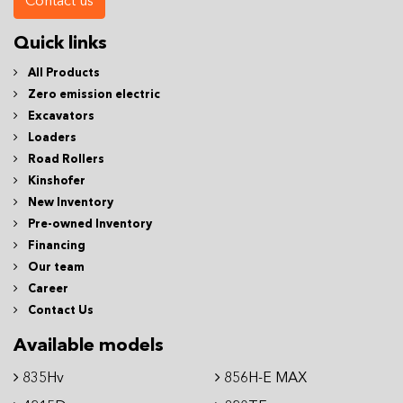
Contact us
Quick links
All Products
Zero emission electric
Excavators
Loaders
Road Rollers
Kinshofer
New Inventory
Pre-owned Inventory
Financing
Our team
Career
Contact Us
Available models
835Hv
856H-E MAX