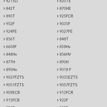
4215D
820TE
842T
870HE
890T
925FCR
952F
9035F
924FE
9027FE
856T
848T
6608F
838Hv
848Hv
856HV
877H
890H
890Hv
9018 F
9027FZTS
9035EZTS
9051FZTS
9057FZTS
909ECR
913FCR
915FCR
922F