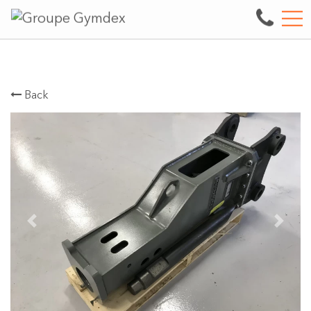
nery.
See our inventory
FR
3497 boul. des Entreprises, Terrebonne, QC, CA J6X 4J9
Back
Previous
Next