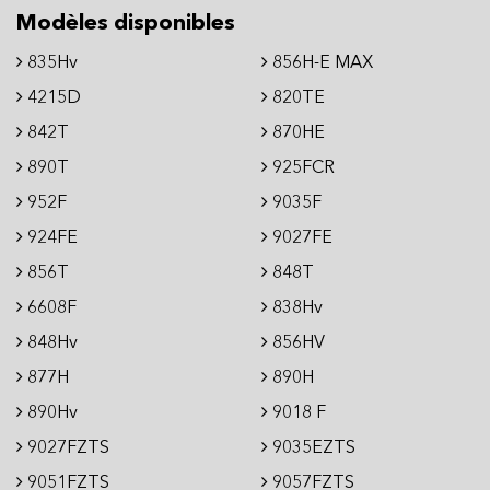
Modèles disponibles
835Hv
856H-E MAX
4215D
820TE
842T
870HE
890T
925FCR
952F
9035F
924FE
9027FE
856T
848T
6608F
838Hv
848Hv
856HV
877H
890H
890Hv
9018 F
9027FZTS
9035EZTS
9051FZTS
9057FZTS