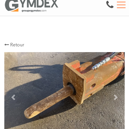
nerie lourde.
Voir notre inventaire
EN
3497 boul. des Entreprises, Terrebonne, QC, CA J6X 4J9
Retour
Previous
Next