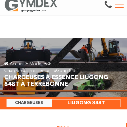
.
Voir notre inventaire
EN
3497 boul. des Entreprises, Terrebonne, QC, CA J6X 4J9
Accueil
Modèles
Chargeuses à essence LiuGong 848T
CHARGEUSES À ESSENCE LIUGONG
848T À TERREBONNE
LIUGONG 848T
CHARGEUSES