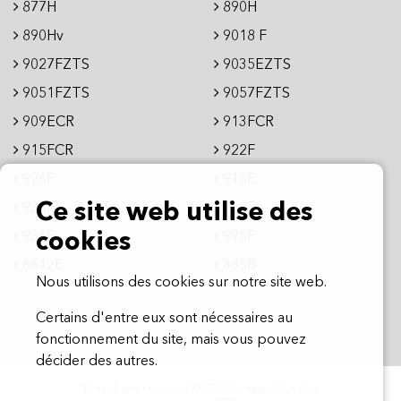
877H
890H
890Hv
9018 F
9027FZTS
9035EZTS
9051FZTS
9057FZTS
909ECR
913FCR
915FCR
922F
926F
915E
Ce site web utilise des
936E
950E
936F
995F
cookies
6612E
385B
Nous utilisons des cookies sur notre site web.
Certains d'entre eux sont nécessaires au
fonctionnement du site, mais vous pouvez
décider des autres.
Tous droits réservés © 2026 Groupe Gymdex